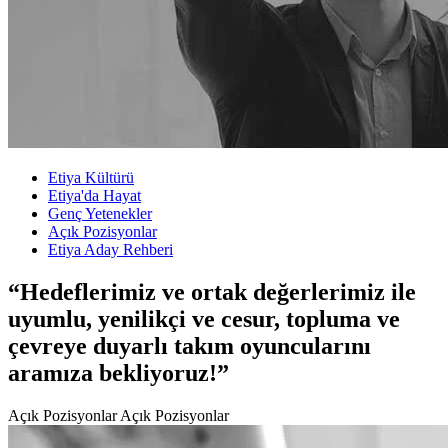
Etiya Kültürü
Etiya'da Hayat
Genç Yetenekler
Açık Pozisyonlar
Etiya Aday Rehberi
“Hedeflerimiz ve ortak değerlerimiz ile
uyumlu, yenilikçi ve cesur, topluma ve
çevreye duyarlı takım oyuncularını
aramıza bekliyoruz!”
Açık Pozisyonlar
Açık Pozisyonlar