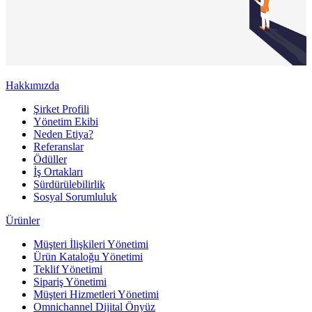
Hakkımızda
Şirket Profili
Yönetim Ekibi
Neden Etiya?
Referanslar
Ödüller
İş Ortakları
Sürdürülebilirlik
Sosyal Sorumluluk
Ürünler
Müşteri İlişkileri Yönetimi
Ürün Kataloğu Yönetimi
Teklif Yönetimi
Sipariş Yönetimi
Müşteri Hizmetleri Yönetimi
Omnichannel Dijital Önyüz