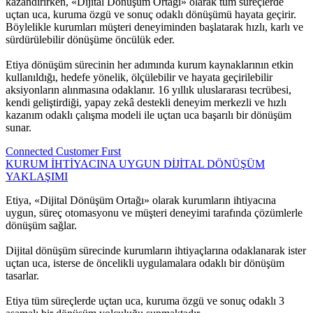
kazandırırken, «Dijital Dönüşüm Ortağı» olarak tüm süreçlerde
uçtan uca, kuruma özgü ve sonuç odaklı dönüşümü hayata geçirir.
Böylelikle kurumları müşteri deneyiminden başlatarak hızlı, karlı ve
sürdürülebilir dönüşüme öncülük eder.
Etiya dönüşüm sürecinin her adımında kurum kaynaklarının etkin
kullanıldığı, hedefe yönelik, ölçülebilir ve hayata geçirilebilir
aksiyonların alınmasına odaklanır. 16 yıllık uluslararası tecrübesi,
kendi geliştirdiği, yapay zekâ destekli deneyim merkezli ve hızlı
kazanım odaklı çalışma modeli ile uçtan uca başarılı bir dönüşüm
sunar.
Connected Customer Fırst
KURUM İHTİYACINA UYGUN DİJİTAL DÖNÜŞÜM
YAKLAŞIMI
Etiya, «Dijital Dönüşüm Ortağı» olarak kurumların ihtiyacına
uygun, süreç otomasyonu ve müşteri deneyimi tarafında çözümlerle
dönüşüm sağlar.
Dijital dönüşüm sürecinde kurumların ihtiyaçlarına odaklanarak ister
uçtan uca, isterse de öncelikli uygulamalara odaklı bir dönüşüm
tasarlar.
Etiya tüm süreçlerde uçtan uca, kuruma özgü ve sonuç odaklı 3