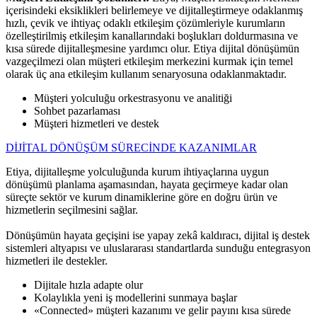
içerisindeki eksiklikleri belirlemeye ve dijitalleştirmeye odaklanmış
hızlı, çevik ve ihtiyaç odaklı etkileşim çözümleriyle kurumların
özelleştirilmiş etkileşim kanallarındaki boşlukları doldurmasına ve
kısa sürede dijitalleşmesine yardımcı olur. Etiya dijital dönüşümün
vazgeçilmezi olan müşteri etkileşim merkezini kurmak için temel
olarak üç ana etkileşim kullanım senaryosuna odaklanmaktadır.
Müşteri yolculuğu orkestrasyonu ve analitiği
Sohbet pazarlaması
Müşteri hizmetleri ve destek
DİJİTAL DÖNÜŞÜM SÜRECİNDE KAZANIMLAR
Etiya, dijitalleşme yolculuğunda kurum ihtiyaçlarına uygun
dönüşümü planlama aşamasından, hayata geçirmeye kadar olan
süreçte sektör ve kurum dinamiklerine göre en doğru ürün ve
hizmetlerin seçilmesini sağlar.
Dönüşümün hayata geçişini ise yapay zekâ kaldıracı, dijital iş destek
sistemleri altyapısı ve uluslararası standartlarda sunduğu entegrasyon
hizmetleri ile destekler.
Dijitale hızla adapte olur
Kolaylıkla yeni iş modellerini sunmaya başlar
«Connected» müşteri kazanımı ve gelir payını kısa sürede