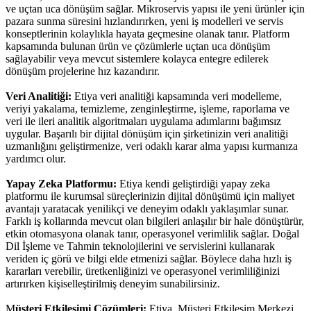
ve uçtan uca dönüşüm sağlar. Mikroservis yapısı ile yeni ürünler için
pazara sunma süresini hızlandırırken, yeni iş modelleri ve servis
konseptlerinin kolaylıkla hayata geçmesine olanak tanır. Platform
kapsamında bulunan ürün ve çözümlerle uçtan uca dönüşüm
sağlayabilir veya mevcut sistemlere kolayca entegre edilerek
dönüşüm projelerine hız kazandırır.
Veri Analitiği:
Etiya veri analitiği kapsamında veri modelleme,
veriyi yakalama, temizleme, zenginleştirme, işleme, raporlama ve
veri ile ileri analitik algoritmaları uygulama adımlarını bağımsız
uygular. Başarılı bir dijital dönüşüm için şirketinizin veri analitiği
uzmanlığını geliştirmenize, veri odaklı karar alma yapısı kurmanıza
yardımcı olur.
Yapay Zeka Platformu:
Etiya kendi geliştirdiği yapay zeka
platformu ile kurumsal süreçlerinizin dijital dönüşümü için maliyet
avantajı yaratacak yenilikçi ve deneyim odaklı yaklaşımlar sunar.
Farklı iş kollarında mevcut olan bilgileri anlaşılır bir hale dönüştürür,
etkin otomasyona olanak tanır, operasyonel verimlilik sağlar. Doğal
Dil İşleme ve Tahmin teknolojilerini ve servislerini kullanarak
veriden iç görü ve bilgi elde etmenizi sağlar. Böylece daha hızlı iş
kararları verebilir, üretkenliğinizi ve operasyonel verimliliğinizi
artırırken kişiselleştirilmiş deneyim sunabilirsiniz.
M
üşteri Etkileşimi Çözümleri:
Etiya, Müşteri Etkileşim Merkezi