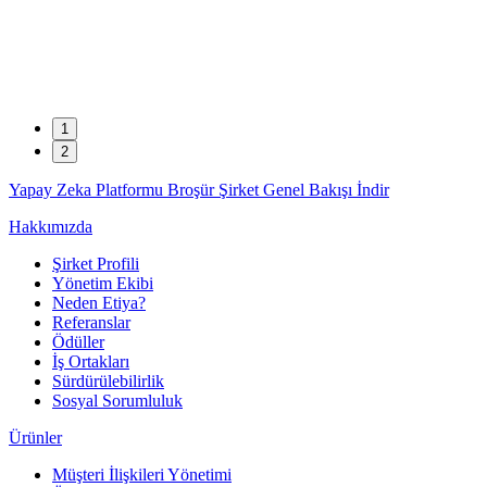
1
2
Yapay Zeka Platformu
Broşür
Şirket Genel Bakışı
İndir
Hakkımızda
Şirket Profili
Yönetim Ekibi
Neden Etiya?
Referanslar
Ödüller
İş Ortakları
Sürdürülebilirlik
Sosyal Sorumluluk
Ürünler
Müşteri İlişkileri Yönetimi