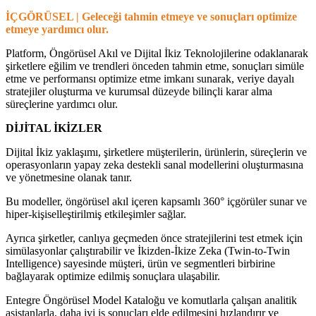
İÇGÖRÜSEL | Geleceği tahmin etmeye ve sonuçları optimize
etmeye yardımcı olur.
Platform, Öngörüsel Akıl ve Dijital İkiz Teknolojilerine odaklanarak
şirketlere eğilim ve trendleri önceden tahmin etme, sonuçları simüle
etme ve performansı optimize etme imkanı sunarak, veriye dayalı
stratejiler oluşturma ve kurumsal düzeyde bilinçli karar alma
süreçlerine yardımcı olur.
DİJİTAL İKİZLER
Dijital İkiz yaklaşımı, şirketlere müşterilerin, ürünlerin, süreçlerin ve
operasyonların yapay zeka destekli sanal modellerini oluşturmasına
ve yönetmesine olanak tanır.
Bu modeller, öngörüsel akıl içeren kapsamlı 360° içgörüler sunar ve
hiper-kişiselleştirilmiş etkileşimler sağlar.
Ayrıca şirketler, canlıya geçmeden önce stratejilerini test etmek için
simülasyonlar çalıştırabilir ve İkizden-İkize Zeka (Twin-to-Twin
Intelligence) sayesinde müşteri, ürün ve segmentleri birbirine
bağlayarak optimize edilmiş sonuçlara ulaşabilir.
Entegre Öngörüsel Model Kataloğu ve komutlarla çalışan analitik
asistanlarla, daha iyi iş sonuçları elde edilmesini hızlandırır ve