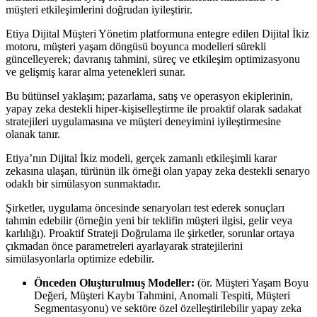
müşteri etkileşimlerini doğrudan iyileştirir.
Etiya Dijital Müşteri Yönetim platformuna entegre edilen Dijital İkiz
motoru, müşteri yaşam döngüsü boyunca modelleri sürekli
güncelleyerek; davranış tahmini, süreç ve etkileşim optimizasyonu
ve gelişmiş karar alma yetenekleri sunar.
Bu bütünsel yaklaşım; pazarlama, satış ve operasyon ekiplerinin,
yapay zeka destekli hiper-kişiselleştirme ile proaktif olarak sadakat
stratejileri uygulamasına ve müşteri deneyimini iyileştirmesine
olanak tanır.
Etiya’nın Dijital İkiz modeli, gerçek zamanlı etkileşimli karar
zekasına ulaşan, türünün ilk örneği olan yapay zeka destekli senaryo
odaklı bir simülasyon sunmaktadır.
Şirketler, uygulama öncesinde senaryoları test ederek sonuçları
tahmin edebilir (örneğin yeni bir teklifin müşteri ilgisi, gelir veya
karlılığı). Proaktif Strateji Doğrulama ile şirketler, sorunlar ortaya
çıkmadan önce parametreleri ayarlayarak stratejilerini
simülasyonlarla optimize edebilir.
Önceden Oluşturulmuş Modeller:
(ör. Müşteri Yaşam Boyu
Değeri, Müşteri Kaybı Tahmini, Anomali Tespiti, Müşteri
Segmentasyonu) ve sektöre özel özelleştirilebilir yapay zeka