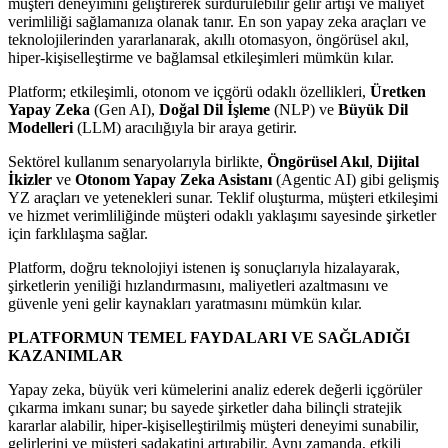
müşteri deneyimini geliştirerek sürdürülebilir gelir artışı ve maliyet
verimliliği sağlamanıza olanak tanır. En son yapay zeka araçları ve
teknolojilerinden yararlanarak, akıllı otomasyon, öngörüsel akıl,
hiper-kişiselleştirme ve bağlamsal etkileşimleri mümkün kılar.
Platform; etkileşimli, otonom ve içgörü odaklı özellikleri,
Üretken
Yapay Zeka
(Gen AI),
Doğal Dil İşleme
(NLP) ve
Büyük Dil
Modelleri
(LLM) aracılığıyla bir araya getirir.
Sektörel kullanım senaryolarıyla birlikte,
Öngörüsel Akıl
,
Dijital
İkizler
ve
Otonom Yapay Zeka Asistanı
(Agentic AI) gibi gelişmiş
YZ araçları ve yetenekleri sunar. Teklif oluşturma, müşteri etkileşimi
ve hizmet verimliliğinde müşteri odaklı yaklaşımı sayesinde şirketler
için farklılaşma sağlar.
Platform, doğru teknolojiyi istenen iş sonuçlarıyla hizalayarak,
şirketlerin yeniliği hızlandırmasını, maliyetleri azaltmasını ve
güvenle yeni gelir kaynakları yaratmasını mümkün kılar.
PLATFORMUN TEMEL FAYDALARI VE SAĞLADIĞI
KAZANIMLAR
Yapay zeka, büyük veri kümelerini analiz ederek değerli içgörüler
çıkarma imkanı sunar; bu sayede şirketler daha bilinçli stratejik
kararlar alabilir, hiper-kişiselleştirilmiş müşteri deneyimi sunabilir,
gelirlerini ve müşteri sadakatini artırabilir. Aynı zamanda, etkili