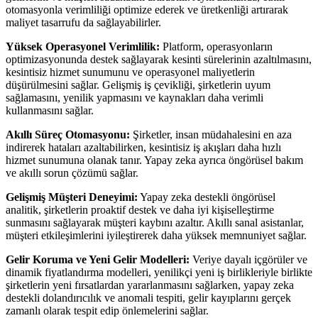
otomasyonla verimliliği optimize ederek ve üretkenliği artırarak
maliyet tasarrufu da sağlayabilirler.
Yüksek Operasyonel Verimlilik:
Platform, operasyonların
optimizasyonunda destek sağlayarak kesinti sürelerinin azaltılmasını,
kesintisiz hizmet sunumunu ve operasyonel maliyetlerin
düşürülmesini sağlar. Gelişmiş iş çevikliği, şirketlerin uyum
sağlamasını, yenilik yapmasını ve kaynakları daha verimli
kullanmasını sağlar.
Akıllı Süreç Otomasyonu:
Şirketler, insan müdahalesini en aza
indirerek hataları azaltabilirken, kesintisiz iş akışları daha hızlı
hizmet sunumuna olanak tanır. Yapay zeka ayrıca öngörüsel bakım
ve akıllı sorun çözümü sağlar.
Gelişmiş Müşteri Deneyimi:
Yapay zeka destekli öngörüsel
analitik, şirketlerin proaktif destek ve daha iyi kişiselleştirme
sunmasını sağlayarak müşteri kaybını azaltır. Akıllı sanal asistanlar,
müşteri etkileşimlerini iyileştirerek daha yüksek memnuniyet sağlar.
Gelir Koruma ve Yeni Gelir Modelleri:
Veriye dayalı içgörüler ve
dinamik fiyatlandırma modelleri, yenilikçi yeni iş birlikleriyle birlikte
şirketlerin yeni fırsatlardan yararlanmasını sağlarken, yapay zeka
destekli dolandırıcılık ve anomali tespiti, gelir kayıplarını gerçek
zamanlı olarak tespit edip önlemelerini sağlar.