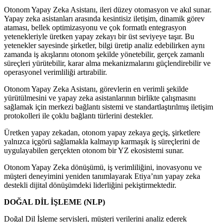
Otonom Yapay Zeka Asistanı, ileri düzey otomasyon ve akıl sunar.
Yapay zeka asistanları arasında kesintisiz iletişim, dinamik görev
ataması, bellek optimizasyonu ve çok formatlı entegrasyon
yetenekleriyle üretken yapay zekayı bir üst seviyeye taşır. Bu
yetenekler sayesinde şirketler, bilgi üretip analiz edebilirken aynı
zamanda iş akışlarını otonom şekilde yönetebilir, gerçek zamanlı
süreçleri yürütebilir, karar alma mekanizmalarını güçlendirebilir ve
operasyonel verimliliği artırabilir.
Otonom Yapay Zeka Asistanı, görevlerin en verimli şekilde
yürütülmesini ve yapay zeka asistanlarının birlikte çalışmasını
sağlamak için merkezi bağlantı sistemi ve standartlaştırılmış iletişim
protokolleri ile çoklu bağlantı türlerini destekler.
Üretken yapay zekadan, otonom yapay zekaya geçiş, şirketlere
yalnızca içgörü sağlamakla kalmayıp karmaşık iş süreçlerini de
uygulayabilen gerçekten otonom bir YZ ekosistemi sunar.
Otonom Yapay Zeka dönüşümü, iş verimliliğini, inovasyonu ve
müşteri deneyimini yeniden tanımlayarak Etiya’nın yapay zeka
destekli dijital dönüşümdeki liderliğini pekiştirmektedir.
DOĞAL DİL İŞLEME (NLP)
Doğal Dil İşleme servisleri, müşteri verilerini analiz ederek