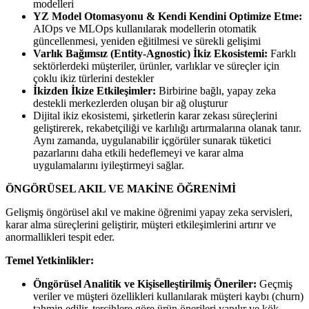
modelleri
YZ Model Otomasyonu & Kendi Kendini Optimize Etme:
AIOps ve MLOps kullanılarak modellerin otomatik
güncellenmesi, yeniden eğitilmesi ve sürekli gelişimi
Varlık Bağımsız (Entity-Agnostic) İkiz Ekosistemi:
Farklı
sektörlerdeki müşteriler, ürünler, varlıklar ve süreçler için
çoklu ikiz türlerini destekler
İkizden İkize Etkileşimler:
Birbirine bağlı, yapay zeka
destekli merkezlerden oluşan bir ağ oluşturur
Dijital ikiz ekosistemi, şirketlerin karar zekası süreçlerini
geliştirerek, rekabetçiliği ve karlılığı artırmalarına olanak tanır.
Aynı zamanda, uygulanabilir içgörüler sunarak tüketici
pazarlarını daha etkili hedeflemeyi ve karar alma
uygulamalarını iyileştirmeyi sağlar.
ÖNGÖRÜSEL AKIL VE MAKİNE ÖĞRENİMİ
Gelişmiş öngörüsel akıl ve makine öğrenimi yapay zeka servisleri,
karar alma süreçlerini geliştirir, müşteri etkileşimlerini artırır ve
anormallikleri tespit eder.
Temel Yetkinlikler:
Öngörüsel Analitik ve Kişiselleştirilmiş Öneriler:
Geçmiş
veriler ve müşteri özellikleri kullanılarak müşteri kaybı (churn)
tahmin edilir, tercihlere göre ürün önerileri yapılır ve kök