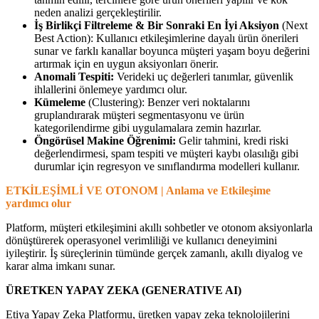
neden analizi gerçekleştirilir.
İş Birlikçi Filtreleme & Bir Sonraki En İyi Aksiyon
(Next
Best Action): Kullanıcı etkileşimlerine dayalı ürün önerileri
sunar ve farklı kanallar boyunca müşteri yaşam boyu değerini
artırmak için en uygun aksiyonları önerir.
Anomali Tespiti:
Verideki uç değerleri tanımlar, güvenlik
ihlallerini önlemeye yardımcı olur.
Kümeleme
(Clustering): Benzer veri noktalarını
gruplandırarak müşteri segmentasyonu ve ürün
kategorilendirme gibi uygulamalara zemin hazırlar.
Öngörüsel Makine Öğrenimi:
Gelir tahmini, kredi riski
değerlendirmesi, spam tespiti ve müşteri kaybı olasılığı gibi
durumlar için regresyon ve sınıflandırma modelleri kullanır.
ETKİLEŞİMLİ VE OTONOM | Anlama ve Etkileşime
yardımcı olur
Platform, müşteri etkileşimini akıllı sohbetler ve otonom aksiyonlarla
dönüştürerek operasyonel verimliliği ve kullanıcı deneyimini
iyileştirir. İş süreçlerinin tümünde gerçek zamanlı, akıllı diyalog ve
karar alma imkanı sunar.
ÜRETKEN YAPAY ZEKA (GENERATIVE AI)
Etiya Yapay Zeka Platformu, üretken yapay zeka teknolojilerini