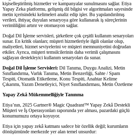
kişiselleştirilmiş hizmetler ve kampanyalar sunulmasını sağlar. Etiya
Yapay Zeka platformu, gelişmiş dil bilgisi ve algoritmaları sayesinde
metin içerisindeki kelimeleri analiz edip işler. Bu yapılandırılmış
verileri, ihtiyaç duyulan senaryoya göre kullanarak iş süreçlerinin
verimliliğini artırır ve otomasyon sağlar.
Doğal Dil İşleme servisleri, şirketlere çok çeşitli kullanım senaryoları
sunar. En kritik olanları; müşteri hizmetleriyle ilgili olanlar olup,
maliyetleri, hizmet seviyelerini ve müşteri memnuniyetini doğrudan
etkiler. Ayrıca, müşteri temsilcilerinin daha verimli çalışmasını
sağlayan destekleyici kullanım senaryoları da sunar.
Doğal Dil İşleme Servisleri:
Dil Tanıma, Duygu Analizi, Metin
Sınıflandırma, Varlık Tanıma, Metin Benzerliği, Sahte / Spam
Tespiti, Otomatik Etiketleme, Konu Tespiti, Anahtar Kelime
Çıkarımı, Yazım Denetleyici, Niyet Sınıflandırması, Metin Özetleme
Yapay Zekâ Mükemmelliğiyle Tanınma
Etiya’nın, 2025 Gartner® Magic Quadrant™ Yapay Zekâ Destekli
Müşteri ve İş Operasyonları raporunda yer alması, pazardaki güçlü
konumumuzu ortaya koyuyor.
Etiya için yapay zekâ katmanı sadece bir özellik değil; kurumların
dönüşümünde merkezde yer alan temel unsurdur: