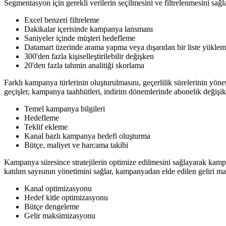
Segmentasyon için gerekli verilerin seçilmesini ve filtrelenmesini sağ
Excel benzeri filtreleme
Dakikalar içerisinde kampanya lansmanı
Saniyeler içinde müşteri hedefleme
Datamart üzerinde arama yapma veya dışarıdan bir liste yükle
300'den fazla kişiselleştirilebilir değişken
20'den fazla tahmin analitiği skorlama
Farklı kampanya türlerinin oluşturulmasını, geçerlilik sürelerinin yön
geçişler, kampanya taahhütleri, indirim dönemlerinde abonelik değişikli
Temel kampanya bilgileri
Hedefleme
Teklif ekleme
Kanal bazlı kampanya hedefi oluşturma
Bütçe, maliyet ve harcama takibi
Kampanya süresince stratejilerin optimize edilmesini sağlayarak kam
katılım sayısının yönetimini sağlar, kampanyadan elde edilen geliri m
Kanal optimizasyonu
Hedef kitle optimizasyonu
Bütçe dengeleme
Gelir maksimizasyonu