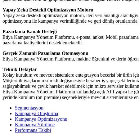
Yapay Zeka Destekli Optimizasyon Motoru
Yapay zeka destekli optimizasyon motoru, ileri veri analitiği aracılığı
optimizasyonu ile kampanya verimliliğinde ve geri dönüş oranlarında ar
Pazarlama Kanalı Desteği
Etiya Kampanya Yönetim Platformu, e-posta, anket, Mobil pazarlama (
pazarlama faaliyetlerini desteklemektedir.
Gerçek Zamanlı Pazarlama Otomasyonu
Etiya Kampanya Yönetim Platformu, makine öğrenimi ve derin öğrenme a
Teknik Detaylar
Kolay kurulum ve mevcut sistemlere entegrasyon becerisi bir ürün için
Müşteri ihtiyaçlarının sürekli değişmesiyle beraber iş yapış şekillerim
sağlayabilmek ve çevik hareket edebilmek için mikro servisler kullanm
Etiya Kampanya Yönetimi Platformu kullandığı açık API yapısı ile güçlü
yerinde kurulum (on-premise) seçenekleriyle mevcut sistemlerinize e
Segmentasyon
Kampanya Oluşturma
Kampanya Optimizasyonu
Kampanya Yürütme
Performans Takibi