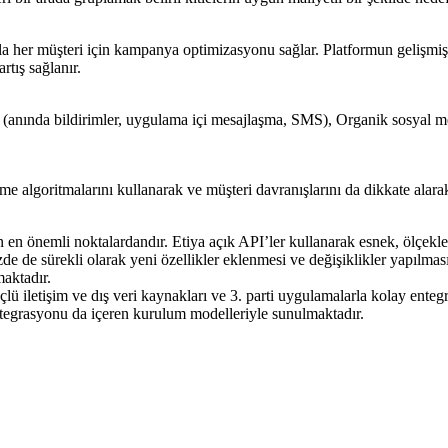
yla her müşteri için kampanya optimizasyonu sağlar. Platformun gelişmiş 
tış sağlanır.
anında bildirimler, uygulama içi mesajlaşma, SMS), Organik sosyal me
lgoritmalarını kullanarak ve müşteri davranışlarını da dikkate alarak 
 en önemli noktalardandır. Etiya açık API’ler kullanarak esnek, ölçekl
izde de sürekli olarak yeni özellikler eklenmesi ve değişiklikler yapılma
aktadır.
 iletişim ve dış veri kaynakları ve 3. parti uygulamalarla kolay entegr
ntegrasyonu da içeren kurulum modelleriyle sunulmaktadır.