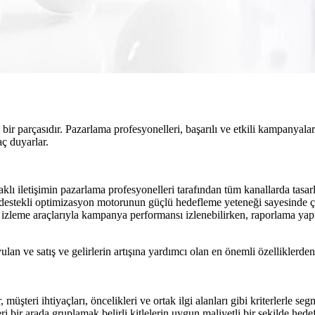
parçasıdır. Pazarlama profesyonelleri, başarılı ve etkili kampanyalar
ç duyarlar.
 iletişimin pazarlama profesyonelleri tarafından tüm kanallarda tasar
stekli optimizasyon motorunun güçlü hedefleme yeteneği sayesinde çok 
ş izleme araçlarıyla kampanya performansı izlenebilirken, raporlama 
an ve satış ve gelirlerin artışına yardımcı olan en önemli özelliklerde
şteri ihtiyaçları, öncelikleri ve ortak ilgi alanları gibi kriterlerle se
ri bir arada gruplamak belirli kitlelerin uygun maliyetli bir şekilde hed