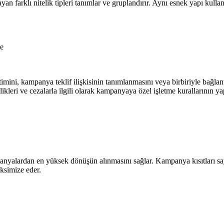
layan farklı nitelik tipleri tanımlar ve gruplandırır. Aynı esnek yapı k
me
etimini, kampanya teklif ilişkisinin tanımlanmasını veya birbiriyle bağl
kleri ve cezalarla ilgili olarak kampanyaya özel işletme kurallarının yap
panyalardan en yüksek dönüşün alınmasını sağlar. Kampanya kısıtları s
aksimize eder.