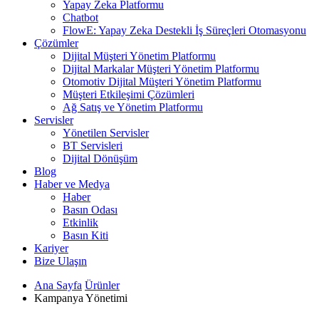
Yapay Zeka Platformu
Chatbot
FlowE: Yapay Zeka Destekli İş Süreçleri Otomasyonu
Çözümler
Dijital Müşteri Yönetim Platformu
Dijital Markalar Müşteri Yönetim Platformu
Otomotiv Dijital Müşteri Yönetim Platformu
Müşteri Etkileşimi Çözümleri
Ağ Satış ve Yönetim Platformu
Servisler
Yönetilen Servisler
BT Servisleri
Dijital Dönüşüm
Blog
Haber ve Medya
Haber
Basın Odası
Etkinlik
Basın Kiti
Kariyer
Bize Ulaşın
Ana Sayfa
Ürünler
Kampanya Yönetimi