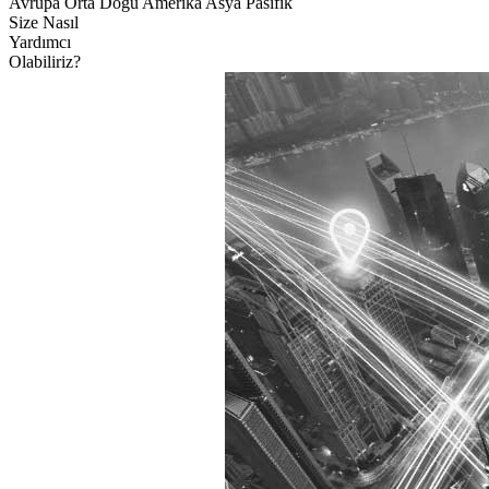
Avrupa
Orta Doğu
Amerika
Asya Pasifik
Size Nasıl
Yardımcı
Olabiliriz?