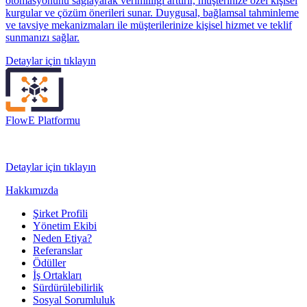
otomasyonunu sağlayarak verimliliği arttırır, müşterinize özel kişisel
kurgular ve çözüm önerileri sunar. Duygusal, bağlamsal tahminleme
ve tavsiye mekanizmaları ile müşterilerinize kişisel hizmet ve teklif
sunmanızı sağlar.
Detaylar için tıklayın
FlowE Platformu
Detaylar için tıklayın
Hakkımızda
Şirket Profili
Yönetim Ekibi
Neden Etiya?
Referanslar
Ödüller
İş Ortakları
Sürdürülebilirlik
Sosyal Sorumluluk