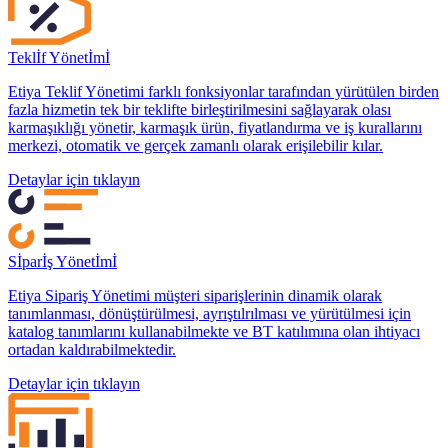
Teklİf Yönetİmİ
Etiya Teklif Yönetimi farklı fonksiyonlar tarafından yürütülen birden
fazla hizmetin tek bir teklifte birleştirilmesini sağlayarak olası
karmaşıklığı yönetir, karmaşık ürün, fiyatlandırma ve iş kurallarını
merkezi, otomatik ve gerçek zamanlı olarak erişilebilir kılar.
Detaylar için tıklayın
Sİparİş Yönetİmİ
Etiya Sipariş Yönetimi müşteri siparişlerinin dinamik olarak
tanımlanması, dönüştürülmesi, ayrıştılrılması ve yürütülmesi için
katalog tanımlarını kullanabilmekte ve BT katılımına olan ihtiyacı
ortadan kaldırabilmektedir.
Detaylar için tıklayın