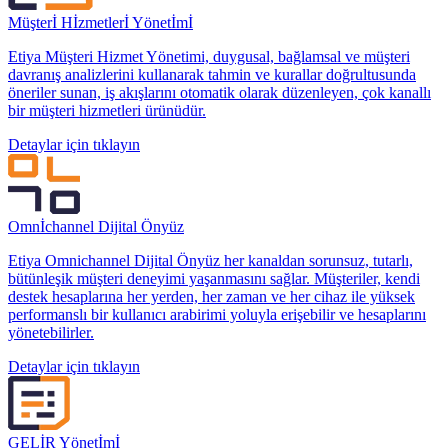
Müşterİ Hİzmetlerİ Yönetİmİ
Etiya Müşteri Hizmet Yönetimi, duygusal, bağlamsal ve müşteri
davranış analizlerini kullanarak tahmin ve kurallar doğrultusunda
öneriler sunan, iş akışlarını otomatik olarak düzenleyen, çok kanallı
bir müşteri hizmetleri ürünüdür.
Detaylar için tıklayın
Omnİchannel Dijital Önyüz
Etiya Omnichannel Dijital Önyüz her kanaldan sorunsuz, tutarlı,
bütünleşik müşteri deneyimi yaşanmasını sağlar. Müşteriler, kendi
destek hesaplarına her yerden, her zaman ve her cihaz ile yüksek
performanslı bir kullanıcı arabirimi yoluyla erişebilir ve hesaplarını
yönetebilirler.
Detaylar için tıklayın
GELİR Yönetİmİ