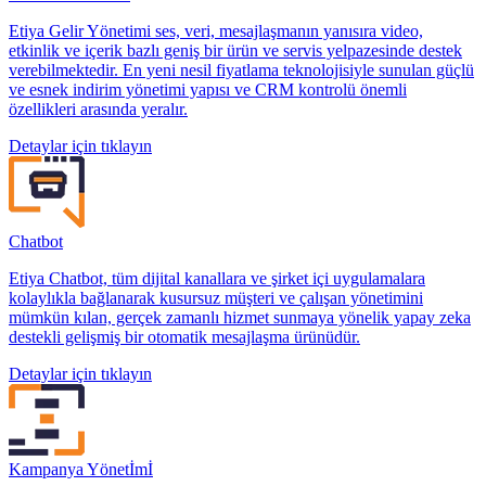
Etiya Gelir Yönetimi ses, veri, mesajlaşmanın yanısıra video,
etkinlik ve içerik bazlı geniş bir ürün ve servis yelpazesinde destek
verebilmektedir. En yeni nesil fiyatlama teknolojisiyle sunulan güçlü
ve esnek indirim yönetimi yapısı ve CRM kontrolü önemli
özellikleri arasında yeralır.
Detaylar için tıklayın
Chatbot
Etiya Chatbot, tüm dijital kanallara ve şirket içi uygulamalara
kolaylıkla bağlanarak kusursuz müşteri ve çalışan yönetimini
mümkün kılan, gerçek zamanlı hizmet sunmaya yönelik yapay zeka
destekli gelişmiş bir otomatik mesajlaşma ürünüdür.
Detaylar için tıklayın
Kampanya Yönetİmİ