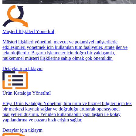
Müşterİ İlİşkİlerİ Yönetİmİ
Müşteri ilişkileri yönetimi, mevcut ve potansiyel müşterilerle
etkileşimleri yönetmek için kullanılan tüm faaliyetler, stratejiler ve
teknolojilerdir. Başarılı işletmeler için doğru bir yaklaşımla,
mükemmel müşteri ilişkilerine sahip olmak çok önemlidir.
Detaylar için tıklayın
Ürün Kataloğu Yönetİmİ
Etiya Ürün Kataloğu Yönetimi, tüm ürün ve hizmet bilgileri için tek
bir merkezi kaynak sağlar ve doğruluğu artırarak operasyonel
maliyetleri düşürür. Yeniden kullanılabilir yapı taşları ile kolay
yapılandırma ve pazara hızlı erişim sağlar.
Detaylar için tıklayın