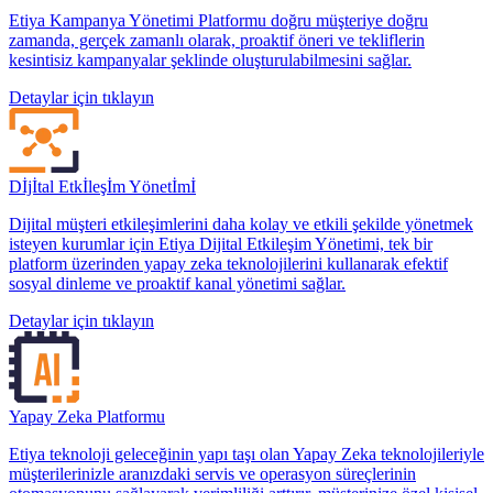
Etiya Kampanya Yönetimi Platformu doğru müşteriye doğru
zamanda, gerçek zamanlı olarak, proaktif öneri ve tekliflerin
kesintisiz kampanyalar şeklinde oluşturulabilmesini sağlar.
Detaylar için tıklayın
Dİjİtal Etkİleşİm Yönetİmİ
Dijital müşteri etkileşimlerini daha kolay ve etkili şekilde yönetmek
isteyen kurumlar için Etiya Dijital Etkileşim Yönetimi, tek bir
platform üzerinden yapay zeka teknolojilerini kullanarak efektif
sosyal dinleme ve proaktif kanal yönetimi sağlar.
Detaylar için tıklayın
Yapay Zeka Platformu
Etiya teknoloji geleceğinin yapı taşı olan Yapay Zeka teknolojileriyle
müşterilerinizle aranızdaki servis ve operasyon süreçlerinin