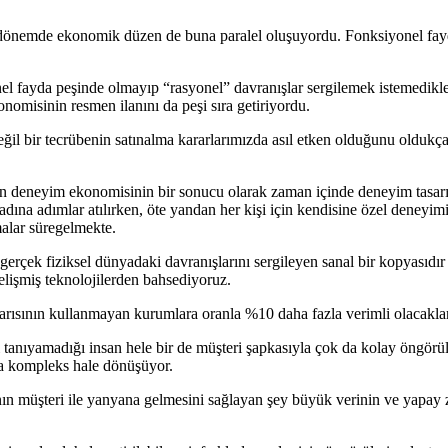
uğu dönemde ekonomik düzen de buna paralel oluşuyordu. Fonksiyonel fayd
el fayda peşinde olmayıp “rasyonel” davranışlar sergilemek istemedikle
omisinin resmen ilanını da peşi sıra getiriyordu.
l bir tecrübenin satınalma kararlarımızda asıl etken olduğunu oldukça ne
n deneyim ekonomisinin bir sonucu olarak zaman içinde deneyim tasarı
adına adımlar atılırken, öte yandan her kişi için kendisine özel deneyim
malar süregelmekte.
gerçek fiziksel dünyadaki davranışlarını sergileyen sanal bir kopyasıdır 
elişmiş teknolojilerden bahsediyoruz.
n yarısının kullanmayan kurumlara oranla %10 daha fazla verimli olacakla
 tanıyamadığı insan hele bir de müşteri şapkasıyla çok da kolay öngörüleb
ukça kompleks hale dönüşüyor.
 müşteri ile yanyana gelmesini sağlayan şey büyük verinin ve yapay zek