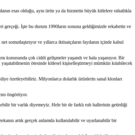
anın esas olduğu, aynı ürün ya da hizmetin büyük kitlelere rahatlıkla
ri gerçeği. İşte bu durum 1990ların sonuna geldiğimizde rekabetin ve
t somutlaştırıyor ve yıllarca iktisatçıların faydanın içinde kabul
mı konusunda çok ciddi gelişmeler yaşandı ve hala yaşanıyor. Bir
i yaşatabilmenin ötesinde kitlesel kişiselleştirmeyi mümkün kılabilecek
diye özetleyebiliriz. Milyonlarca dolarlık ürünlerin sanal klonları
rını öngörüyor.
ilir bir varlık diyemeyiz. Hele bir de farklı ruh hallerinin getirdiği
anın artık gerçek anlamda kullanılabilir ve uyarlanabilir bir