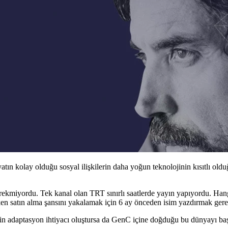
yatın kolay olduğu sosyal ilişkilerin daha yoğun teknolojinin kısıtlı ol
kmiyordu. Tek kanal olan TRT sınırlı saatlerde yayın yapıyordu. Hang
ken satın alma şansını yakalamak için 6 ay önceden isim yazdırmak ger
n adaptasyon ihtiyacı oluştursa da GenC içine doğduğu bu dünyayı başk