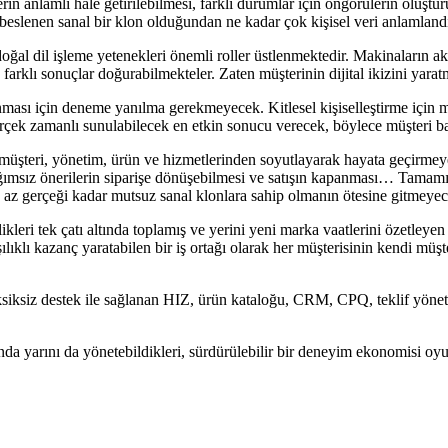
 izlerin anlamlı hale getirilebilmesi, farklı durumlar için öngörülerin oluş
eslenen sanal bir klon olduğundan ne kadar çok kişisel veri anlamlandırıl
al dil işleme yetenekleri önemli roller üstlenmektedir. Makinaların aks
e farklı sonuçlar doğurabilmekteler. Zaten müşterinin dijital ikizini yarat
anması için deneme yanılma gerekmeyecek. Kitlesel kişiselleştirme için m
rçek zamanlı sunulabilecek en etkin sonucu verecek, böylece müşteri bağl
üşteri, yönetim, ürün ve hizmetlerinden soyutlayarak hayata geçirmeye 
 bağımsız önerilerin siparişe dönüşebilmesi ve satışın kapanması… Tam
en az gerçeği kadar mutsuz sanal klonlara sahip olmanın ötesine gitmeyec
likleri tek çatı altında toplamış ve yerini yeni marka vaatlerini özetl
ıklı kazanç yaratabilen bir iş ortağı olarak her müşterisinin kendi müşter
 eksiksiz destek ile sağlanan HIZ, ürün kataloğu, CRM, CPQ, teklif yön
da yarını da yönetebildikleri, sürdürülebilir bir deneyim ekonomisi oy