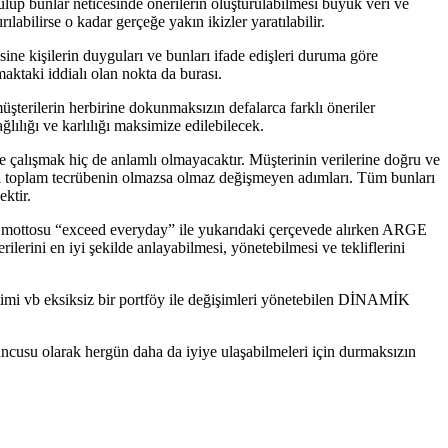
turulup bunlar neticesinde önerilerin oluşturulabilmesi büyük veri ve
abilirse o kadar gerçeğe yakın ikizler yaratılabilir.
ine kişilerin duyguları ve bunları ifade edişleri duruma göre
maktaki iddialı olan nokta da burası.
üşterilerin herbirine dokunmaksızın defalarca farklı öneriler
ılığı ve karlılığı maksimize edilebilecek.
çalışmak hiç de anlamlı olmayacaktır. Müşterinin verilerine doğru ve
amı toplam tecrübenin olmazsa olmaz değişmeyen adımları. Tüm bunları
ektir.
eyen mottosu “exceed everyday” ile yukarıdaki çerçevede alırken ARGE
ilerini en iyi şekilde anlayabilmesi, yönetebilmesi ve tekliflerini
etimi vb eksiksiz bir portföy ile değişimleri yönetebilen DİNAMİK
uncusu olarak hergün daha da iyiye ulaşabilmeleri için durmaksızın