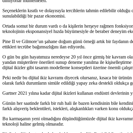
dinliyorlar muhtemelen.
Seçeneklerin kısıtlı ve dolayısıyla tercihlerin tahmin edilebilir old
sunulabildiği bir pazar ekonomisi.
Ortada somut bir durum vardı o da kişilerin herşeye rağmen fonksiyon
teknolojinin eksponansiyel hızda büyümesiyle de beraber deneyim ekon
Pine II ve Gilmore’un şahane doğum günü örneği artık bir faydanın deği
ettikleri tecrübe bağımsızlığını ilan ediyordu.
O gün bu gün hayatımıza neredeyse 20 yıl önce girmiş bir kavram ola
yandan müşterilere önerileri sunup deneme yanılma ile kişiselleştirme 
dijital ikizler gibi tasarım modelleme konseptleri üzerine önemli çalış
Peki nedir bu dijital ikiz kavramı diyecek olursanız, kısaca bir ürünün 
olarak farklı durumların simüle edildiği yapay zeka destekli oldukça g
Gartner 2021 yılına kadar dijital ikizleri kullanan endüstri devlerini
Günün her saatinde farklı bir ruh hali ile bazen kendisinin bile kendini
farklı alışveriş beklentileri, istekleri, alışkanlıkları varken konu old
Bu karmaşanın yeni olmadığını düşündüğümüzde dijital ikiz kavramının
teknoloji haline gelmiş olmasıdır.