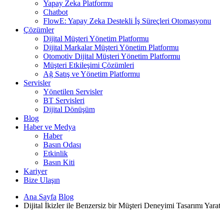
Yapay Zeka Platformu
Chatbot
FlowE: Yapay Zeka Destekli İş Süreçleri Otomasyonu
Çözümler
Dijital Müşteri Yönetim Platformu
Dijital Markalar Müşteri Yönetim Platformu
Otomotiv Dijital Müşteri Yönetim Platformu
Müşteri Etkileşimi Çözümleri
Ağ Satış ve Yönetim Platformu
Servisler
Yönetilen Servisler
BT Servisleri
Dijital Dönüşüm
Blog
Haber ve Medya
Haber
Basın Odası
Etkinlik
Basın Kiti
Kariyer
Bize Ulaşın
Ana Sayfa
Blog
Dijital İkizler ile Benzersiz bir Müşteri Deneyimi Tasarımı Yar