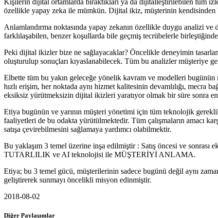
Kişilerin dijital ortamlarda bıraktıkları ya da dijitalleştirilebilen tüm
özellikle yapay zeka ile mümkün. Dijital ikiz, müşterinin kendisinden b
Anlamlandırma noktasında yapay zekanın özellikle duygu analizi ve doğ
farklılaşabilen, benzer koşullarda bile geçmiş tecrübelerle birleştiğind
Peki dijital ikizler bize ne sağlayacaklar? Öncelikle deneyimin tasarl
oluşturulup sonuçları kıyaslanabilecek. Tüm bu analizler müşteriye ge
Elbette tüm bu yakın geleceğe yönelik kavram ve modelleri bugünün m
hızlı erişim, her noktada aynı hizmet kalitesinin devamlılığı, mecra
eksiksiz yürütmeksizin dijital ikizleri yaratıyor olmak bir süre sonra 
Etiya bugünün ve yarının müşteri yönetimi için tüm teknolojik gerekli
faaliyetleri de bu odakta yürütülmektedir. Tüm çalışmaların amacı karşıl
satışa çevirebilmesini sağlamaya yardımcı olabilmektir.
Bu yaklaşım 3 temel üzerine inşa edilmiştir : Satış öncesi ve sonrası
TUTARLILIK ve AI teknolojisi ile MÜŞTERİYİ ANLAMA.
Etiya; bu 3 temel gücü, müşterilerinin sadece bugünü değil aynı zaman
geliştirerek sunmayı öncelikli misyon edinmiştir.
2018-08-02
Diğer Paylaşımlar