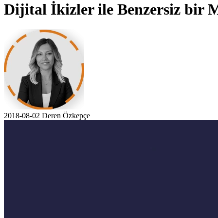
Dijital İkizler ile Benzersiz b
2018-08-02
Deren Özkepçe