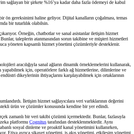
eyim sağlayan bir şirkete %16’ya kadar daha fazla ödemeyi de kabul
bir ön gereksinimi haline geliyor. Dijital kanalların çoğalması, temas
a bir tutarlılık olabilsin.
çıkarıyor. Örneğin, chatbotlar ve sanal asistanlar iletişim hizmet
r. Bunlar, taleplerin atanmasından sorun takibine ve müşteri hizmetleri
n uca yöneten kapsamlı hizmet yönetimi çözümleriyle desteklenir.
ileri aracılığıyla sanal ağların dinamik örneklemelerini kullanarak,
u yapabilmek için, operatörlere farklı ağ hizmetlerine, dilimlerine ve
endüstri dikeylerinin ihtiyaçlarını karşılayabilmek için ortaklarının
landırdı. İletişim hizmet sağlayıcılara veri varlıklarının değerini
estekli ürün ve çözümler konusunda kendine bir yer edindi.
rçek zamanlı bir veri takibi çözümü içermektedir. Bunlar, fazlasıyla
y zeka platformu
Cognitus
tarafından desteklenmektedir. Aynı
tabanlı sosyal dinleme ve proaktif kanal yönetimini kullanırken,
or. Etiya ayrıca şikayet yönetimi, iş akış yönetimi, etkileşim yönetimi