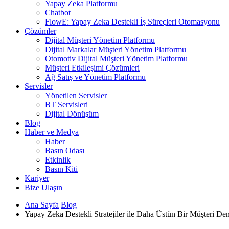
Yapay Zeka Platformu
Chatbot
FlowE: Yapay Zeka Destekli İş Süreçleri Otomasyonu
Çözümler
Dijital Müşteri Yönetim Platformu
Dijital Markalar Müşteri Yönetim Platformu
Otomotiv Dijital Müşteri Yönetim Platformu
Müşteri Etkileşimi Çözümleri
Ağ Satış ve Yönetim Platformu
Servisler
Yönetilen Servisler
BT Servisleri
Dijital Dönüşüm
Blog
Haber ve Medya
Haber
Basın Odası
Etkinlik
Basın Kiti
Kariyer
Bize Ulaşın
Ana Sayfa
Blog
Yapay Zeka Destekli Stratejiler ile Daha Üstün Bir Müşteri D