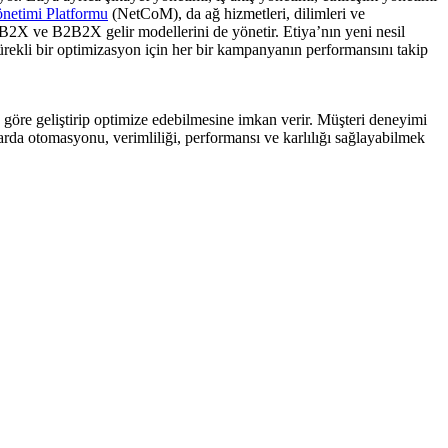
önetimi Platformu
(NetCoM), da ağ hizmetleri, dilimleri ve
a, B2X ve B2B2X gelir modellerini de yönetir. Etiya’nın yeni nesil
sürekli bir optimizasyon için her bir kampanyanın performansını takip
na göre geliştirip optimize edebilmesine imkan verir. Müşteri deneyimi
zarda otomasyonu, verimliliği, performansı ve karlılığı sağlayabilmek