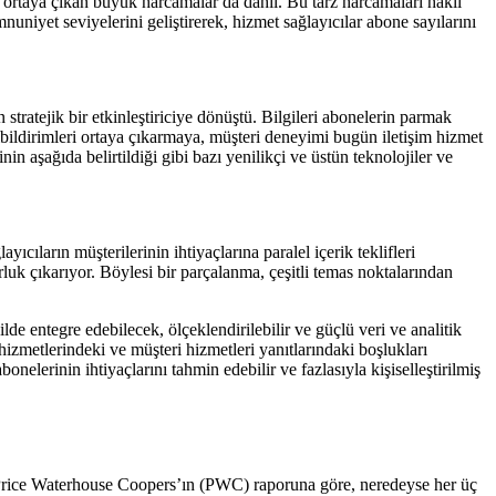
en ortaya çıkan büyük harcamalar da dahil. Bu tarz harcamaları haklı
niyet seviyelerini geliştirerek, hizmet sağlayıcılar abone sayılarını
 stratejik bir etkinleştiriciye dönüştü. Bilgileri abonelerin parmak
ibildirimleri ortaya çıkarmaya, müşteri deneyimi bugün iletişim hizmet
in aşağıda belirtildiği gibi bazı yenilikçi ve üstün teknolojiler ve
ıcıların müşterilerinin ihtiyaçlarına paralel içerik teklifleri
luk çıkarıyor. Böylesi bir parçalanma, çeşitli temas noktalarından
de entegre edebilecek, ölçeklendirilebilir ve güçlü veri ve analitik
 hizmetlerindeki ve müşteri hizmetleri yanıtlarındaki boşlukları
onelerinin ihtiyaçlarını tahmin edebilir ve fazlasıyla kişiselleştirilmiş
. Price Waterhouse Coopers’ın (PWC) raporuna göre, neredeyse her üç