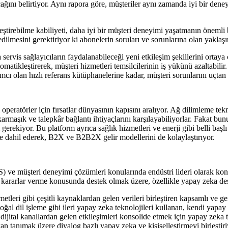
ğını belirtiyor. Aynı rapora göre, müşteriler aynı zamanda iyi bir den
leştirebilme kabiliyeti, daha iyi bir müşteri deneyimi yaşatmanın önemli 
ilmesini gerektiriyor ki abonelerin soruları ve sorunlarına olan yaklaşımd
servis sağlayıcıların faydalanabileceği yeni etkileşim şekillerini ortaya 
tomatikleştirerek, müşteri hizmetleri temsilcilerinin iş yükünü azaltabili
ımcı olan hızlı referans kütüphanelerine kadar, müşteri sorunlarını uçta
er için fırsatlar dünyasının kapısını aralıyor. Ağ dilimleme teknoloj
karmaşık ve talepkâr bağlantı ihtiyaçlarını karşılayabiliyorlar. Fakat bun
rekiyor. Bu platform ayrıca sağlık hizmetleri ve enerji gibi belli başlı 
 de dahil ederek, B2X ve B2B2X gelir modellerini de kolaylaştırıyor.
) ve müşteri deneyimi çözümleri konularında endüstri lideri olarak konum
çli kararlar verme konusunda destek olmak üzere, özellikle yapay zeka d
tleri gibi çeşitli kaynaklardan gelen verileri birleştiren kapsamlı ve ge
ğal dil işleme gibi ileri yapay zeka teknolojileri kullanan, kendi yapa
ijital kanallardan gelen etkileşimleri konsolide etmek için yapay zeka 
 tanımak üzere diyalog bazlı yapay zeka ve kişiselleştirmeyi birleştiriy