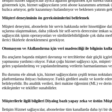
İletişim hizmet sağlayıcılar ayrıca ağlarını geliştirmek için sürekli o
göstermek için, hizmet sağlayıcıların yeni abone kazanımını artırmak ü
hızlıca artırıyor, gelir kazanmayı hızlandırıyor ve beklenen yatırım geti
Müşteri deneyiminin ön gereksinimlerini belirlemek
Müşteri deneyimi, abonelerin bir servis hakkında neler hissettiğine dair 
uçlarına ulaştırmaktan, daha yüksek bir self-servis derecesine imkan s
sağlayıcılık işinin operasyonları ve sürdürülebilirliğinde çok daha merk
ilerici fikirlerle desteklenmesi gerekiyor.
Otomasyon ve Akıllandırma için veri madenciliği ile bilginin kull
Bu araçların başında müşteri davranışı ve tercihlerine dair güçlü içgörül
yapmasına yardımcı oluyor. Fakat çoğu hizmet sağlayıcı için, müşteri v
gelen yapılandırılmış ve yapılandırılmamış verilerin harmanlanması ve
Bu durumu ele almak için, hizmet sağlayıcıların çeşitli temas noktaları
platformlarına ihtiyacı bulunuyor. Farklı girdileri analiz ve korele ede
belirleyebilir. Bu analitik verileri, ileri makine öğrenimi (ML) ve derin
etkileşimler ve teklifler sunabilirler.
Müşterilerle ilgili bilgileri Diyalog bazlı yapay zeka ve üstün Müş
İletişim Hizmet sağlayıcılar, abonelerine tüm kanallarda daha iyi bi