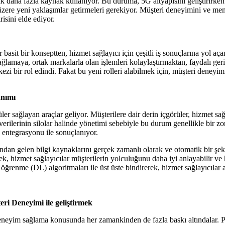
larak daha fazla kaynak kullanıyor. Bu duruma, 5G altyapısını geliştirirk
zere yeni yaklaşımlar getirmeleri gerekiyor. Müşteri deneyimini ve memnu
risini elde ediyor.
basit bir konseptten, hizmet sağlayıcı için çeşitli iş sonuçlarına yol açan
ağlamaya, ortak markalarla olan işlemleri kolaylaştırmaktan, faydalı ger
ezi bir rol edindi. Fakat bu yeni rolleri alabilmek için, müşteri deneyimin
anımı
er sağlayan araçlar geliyor. Müşterilere dair derin içgörüler, hizmet sağlay
erilerinin silolar halinde yönetimi sebebiyle bu durum genellikle bir zor
 entegrasyonu ile sonuçlanıyor.
ndan gelen bilgi kaynaklarını gerçek zamanlı olarak ve otomatik bir şekil
rek, hizmet sağlayıcılar müşterilerin yolculuğunu daha iyi anlayabilir ve
 öğrenme (DL) algoritmaları ile üst üste bindirerek, hizmet sağlayıcılar ab
teri Deneyimi ile geliştirmek
r deneyim sağlama konusunda her zamankinden de fazla baskı altındalar