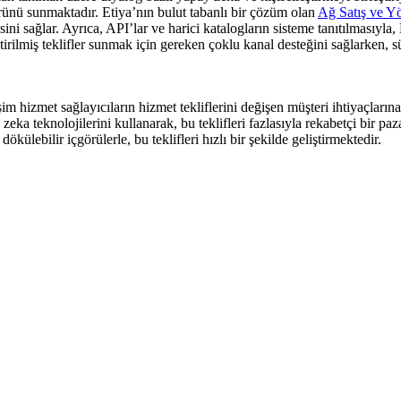
ünü sunmaktadır. Etiya’nın bulut tabanlı bir çözüm olan
Ağ Satış ve Y
ini sağlar. Ayrıca, API’lar ve harici katalogların sisteme tanıtılmasıyl
ştirilmiş teklifler sunmak için gereken çoklu kanal desteğini sağlarken, 
im hizmet sağlayıcıların hizmet tekliflerini değişen müşteri ihtiyaçları
eka teknolojilerini kullanarak, bu teklifleri fazlasıyla rekabetçi bir pa
ülebilir içgörülerle, bu teklifleri hızlı bir şekilde geliştirmektedir.