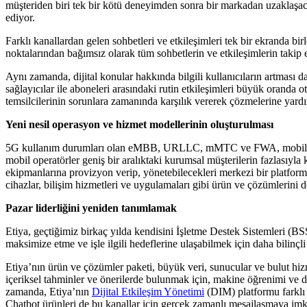
müşteriden biri tek bir kötü deneyimden sonra bir markadan uzaklaşaca
ediyor.
Farklı kanallardan gelen sohbetleri ve etkileşimleri tek bir ekranda bir
noktalarından bağımsız olarak tüm sohbetlerin ve etkileşimlerin takip ed
Aynı zamanda, dijital konular hakkında bilgili kullanıcıların artması da 
sağlayıcılar ile aboneleri arasındaki rutin etkileşimleri büyük oranda o
temsilcilerinin sorunlara zamanında karşılık vererek çözmelerine yard
Yeni nesil operasyon ve hizmet modellerinin oluşturulması
5G kullanım durumları olan eMBB, URLLC, mMTC ve FWA, mobil operatörl
mobil operatörler geniş bir aralıktaki kurumsal müşterilerin fazlasıyla 
ekipmanlarına provizyon verip, yönetebilecekleri merkezi bir platform ge
cihazlar, bilişim hizmetleri ve uygulamaları gibi ürün ve çözümlerini
Pazar liderliğini yeniden tanımlamak
Etiya, geçtiğimiz birkaç yılda kendisini İşletme Destek Sistemleri (BSS
maksimize etme ve işle ilgili hedeflerine ulaşabilmek için daha bilin
Etiya’nın ürün ve çözümler paketi, büyük veri, sunucular ve bulut hizme
içeriksel tahminler ve önerilerde bulunmak için, makine öğrenimi ve do
zamanda, Etiya’nın
Dijital Etkileşim Yönetimi
(DIM) platformu farklı d
Chatbot ürünleri de bu kanallar için gerçek zamanlı mesajlaşmaya imkan